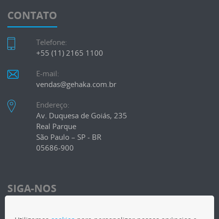
CONTATO
Telefone:
+55 (11) 2165 1100
E-mail:
vendas@gehaka.com.br
Endereço:
Av. Duquesa de Goiás, 235
Real Parque
São Paulo – SP - BR
05686-900
SIGA-NOS