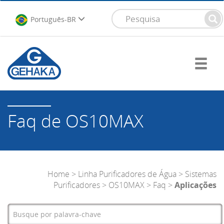
Português-BR
Faq de OS10MAX
Home
>
Linha Purificadores de Água
>
Sistemas
Purificadores
>
OS10MAX
>
Faq
>
Aplicações