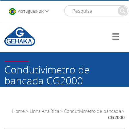
Português-BR
Condutivímetro de
bancada
CG2000
Home
>
Linha Analítica
>
Condutivímetro de bancada
>
CG2000