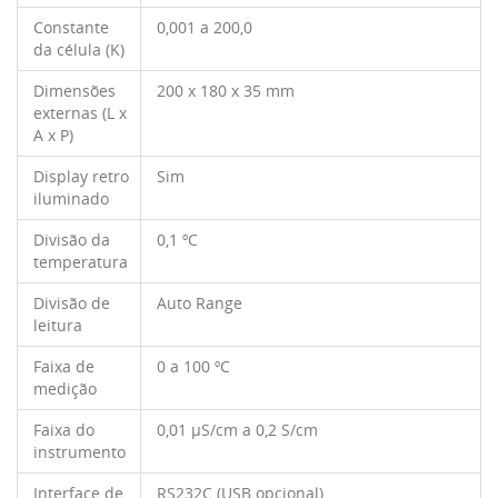
Constante
0,001 a 200,0
da célula (K)
Dimensões
200 x 180 x 35 mm
externas (L x
A x P)
Display retro
Sim
iluminado
Divisão da
0,1 ºC
temperatura
Divisão de
Auto Range
leitura
Faixa de
0 a 100 ºC
medição
Faixa do
0,01 μS/cm a 0,2 S/cm
instrumento
Interface de
RS232C (USB opcional)