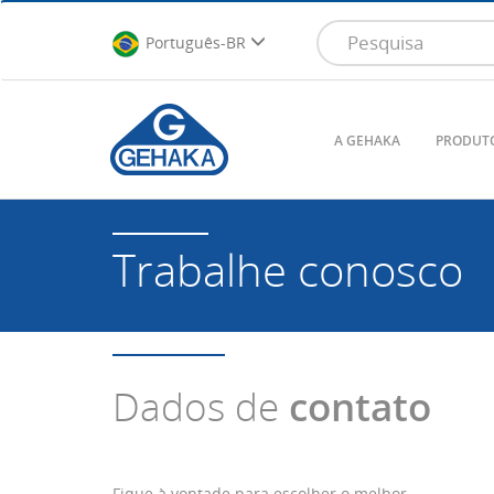
Português-BR
A GEHAKA
PRODUT
Trabalhe conosco
Dados de
contato
Fique à vontade para escolher o melhor