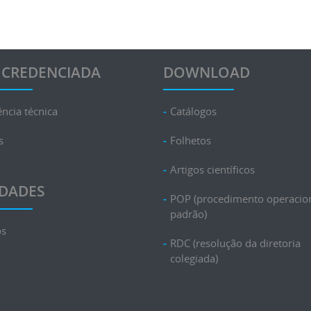
 CREDENCIADA
DOWNLOAD
ência técnica
Catálogos
s
Folhetos
Artigos científicos
DADES
POP (procedimento operacio
padrão)
os
RDC (resolução da diretoria
colegiada)