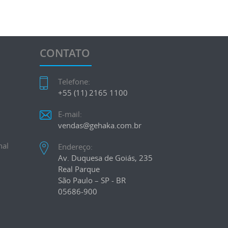
CONTATO
Telefone:
+55 (11) 2165 1100
E-mail:
vendas@gehaka.com.br
nal
Endereço:
Av. Duquesa de Goiás, 235
Real Parque
São Paulo – SP - BR
05686-900