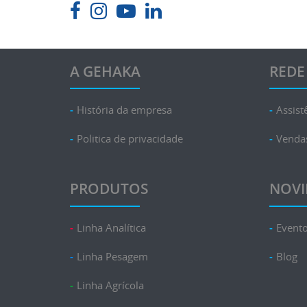
A GEHAKA
REDE
História da empresa
Assist
Politica de privacidade
Venda
PRODUTOS
NOVI
Linha Analítica
Event
Linha Pesagem
Blog
Linha Agrícola