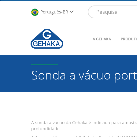
Português-BR
A GEHAKA
PRODUT
Sonda a vácuo portá
A sonda a vácuo da Gehaka é indicada para amostra
profundidade.