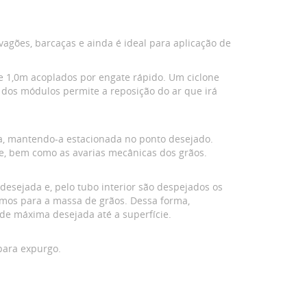
agões, barcaças e ainda é ideal para aplicação de
e 1,0m acoplados por engate rápido. Um ciclone
) dos módulos permite a reposição do ar que irá
ca, mantendo-a estacionada no ponto desejado.
e, bem como as avarias mecânicas dos grãos.
esejada e, pelo tubo interior são despejados os
smos para a massa de grãos. Dessa forma,
ade máxima desejada até a superfície.
para expurgo.