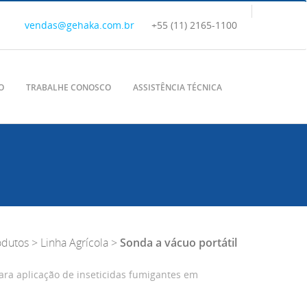
vendas@gehaka.com.br
+55 (11) 2165-1100
O
TRABALHE CONOSCO
ASSISTÊNCIA TÉCNICA
odutos
>
Linha Agrícola
>
Sonda a vácuo portátil
ara aplicação de inseticidas fumigantes em