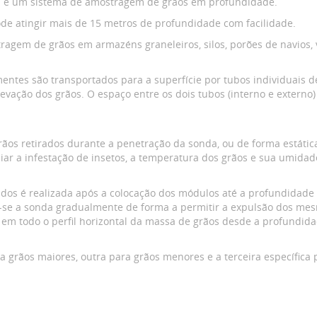
0” é um sistema de amostragem de grãos em profundidade.
de atingir mais de 15 metros de profundidade com facilidade.
agem de grãos em armazéns graneleiros, silos, porões de navios, v
ntes são transportados para a superfície por tubos individuais d
evação dos grãos. O espaço entre os dois tubos (interno e externo
ãos retirados durante a penetração da sonda, ou de forma estáti
ar a infestação de insetos, a temperatura dos grãos e sua umidad
dos é realizada após a colocação dos módulos até a profundidade d
o-se a sonda gradualmente de forma a permitir a expulsão dos me
o em todo o perfil horizontal da massa de grãos desde a profundid
 grãos maiores, outra para grãos menores e a terceira específica 