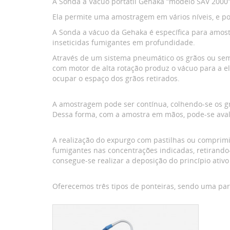
A Sonda a Vácuo portátil Gehaka “modelo SAV 200
Ela permite uma amostragem em vários níveis, e po
A Sonda a vácuo da Gehaka é específica para amostr
inseticidas fumigantes em profundidade.
Através de um sistema pneumático os grãos ou seme
com motor de alta rotação produz o vácuo para a el
ocupar o espaço dos grãos retirados.
A amostragem pode ser contínua, colhendo-se os gr
Dessa forma, com a amostra em mãos, pode-se avali
A realização do expurgo com pastilhas ou comprimi
fumigantes nas concentrações indicadas, retirand
consegue-se realizar a deposição do princípio ativ
Oferecemos três tipos de ponteiras, sendo uma para