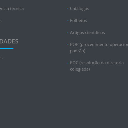
ência técnica
Catálogos
s
Folhetos
Artigos científicos
DADES
POP (procedimento operacio
padrão)
os
RDC (resolução da diretoria
colegiada)