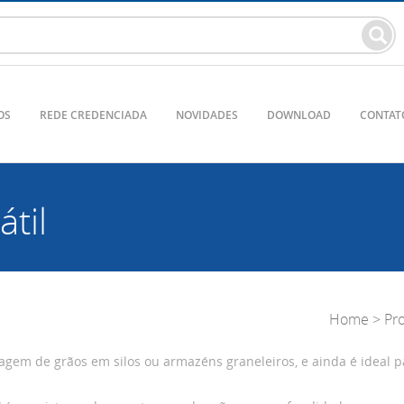
OS
REDE CREDENCIADA
NOVIDADES
DOWNLOAD
CONTAT
til
Home
>
Pr
gem de grãos em silos ou armazéns graneleiros, e ainda é ideal p