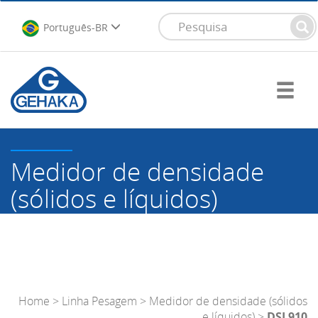
Português-BR
Medidor de densidade
(sólidos e líquidos)
DSL910
Home
>
Linha Pesagem
>
Medidor de densidade (sólidos
e líquidos)
>
DSL910