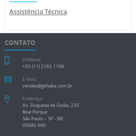
Assistência Técnica
CONTATO
Telefone:
+55 (11) 2165 1100
E-mail:
vendas@gehaka.com.br
Endereço:
Av. Duquesa de Goiás, 235
Real Parque
São Paulo – SP - BR
05686-900