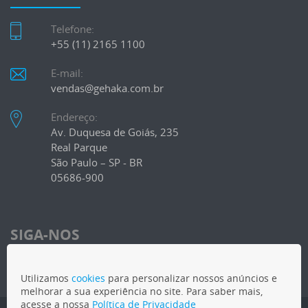
Telefone:
+55 (11) 2165 1100
E-mail:
vendas@gehaka.com.br
Endereço:
Av. Duquesa de Goiás, 235
Real Parque
São Paulo – SP - BR
05686-900
SIGA-NOS
Utilizamos
cookies
para personalizar nossos anúncios e
melhorar a sua experiência no site. Para saber mais,
acesse a nossa
Política de Privacidade