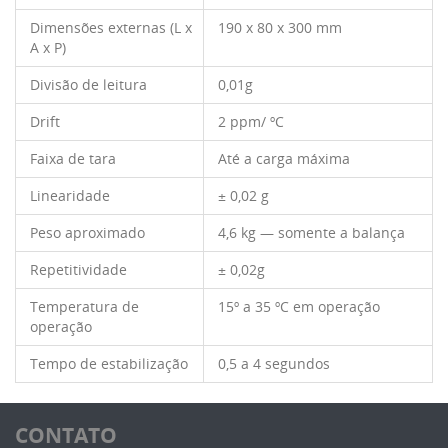
Dimensões externas (L x
190 x 80 x 300 mm
A x P)
Divisão de leitura
0,01g
Drift
2 ppm/ ºC
Faixa de tara
Até a carga máxima
Linearidade
± 0,02 g
Peso aproximado
4,6 kg — somente a balança
Repetitividade
± 0,02g
Temperatura de
15º a 35 ºC em operação
operação
Tempo de estabilização
0,5 a 4 segundos
CONTATO