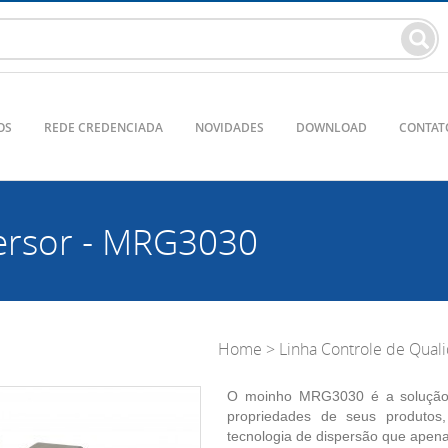
OS
REDE CREDENCIADA
NOVIDADES
DOWNLOAD
CONTAT
ersor - MRG3030
Home
>
Linha Controle de Qual
O moinho MRG3030 é a solução 
propriedades de seus produtos
tecnologia de dispersão que apena