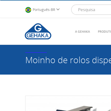
Português-BR
A GEHAKA
PRODUT
Moinho de rolos
disp