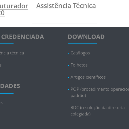
Assistência Técnica
uturador
20
 CREDENCIADA
DOWNLOAD
ência técnica
Catálogos
s
Folhetos
Artigos científicos
IDADES
POP (procedimento operacio
padrão)
os
RDC (resolução da diretoria
colegiada)