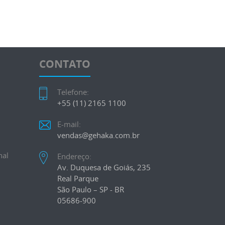
CONTATO
Telefone:
+55 (11) 2165 1100
E-mail:
vendas@gehaka.com.br
nal
Endereço:
Av. Duquesa de Goiás, 235
Real Parque
São Paulo – SP - BR
05686-900