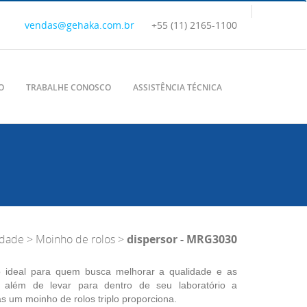
vendas@gehaka.com.br
+55 (11) 2165-1100
O
TRABALHE CONOSCO
ASSISTÊNCIA TÉCNICA
idade
>
Moinho de rolos
>
dispersor - MRG3030
ideal para quem busca melhorar a qualidade e as
, além de levar para dentro de seu laboratório a
s um moinho de rolos triplo proporciona.