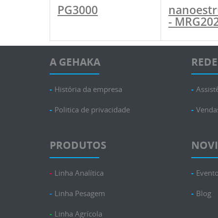
PG3000
nanoestr
- MRG20
A GEHAKA
REDE
História da empresa
Assist
Politica de privacidade
Venda
PRODUTOS
NOV
Linha Analítica
Event
Linha Pesagem
Blog
Linha Agrícola