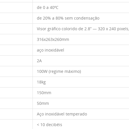
de 0 a 40ºC
de 20% a 80% sem condensação
Visor gráfico colorido de 2.8” — 320 x 240 pixel
316x263x260mm
aço inoxidável
2A
100W (regime máximo)
18kg
150mm
50mm
Aço inoxidável temperado
< 10 decibéis