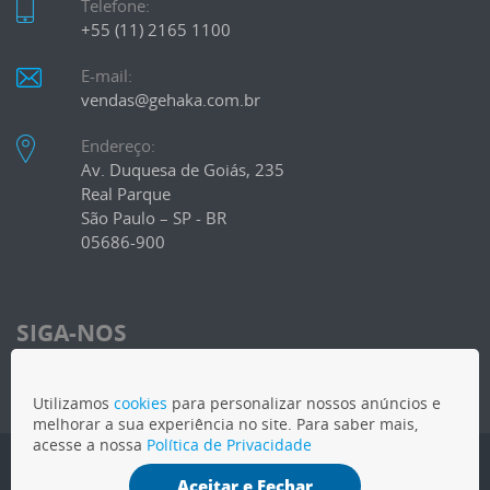
Telefone:
+55 (11) 2165 1100
E-mail:
vendas@gehaka.com.br
Endereço:
Av. Duquesa de Goiás, 235
Real Parque
São Paulo – SP - BR
05686-900
SIGA-NOS
Utilizamos
cookies
para personalizar nossos anúncios e
melhorar a sua experiência no site. Para saber mais,
acesse a nossa
Política de Privacidade
COPYRIGHT
2026 - Gehaka - Todos os direitos reservados
Aceitar e Fechar