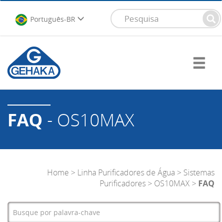
Português-BR
FAQ
- OS10MAX
Home
>
Linha Purificadores de Água
>
Sistemas
Purificadores
>
OS10MAX
>
FAQ