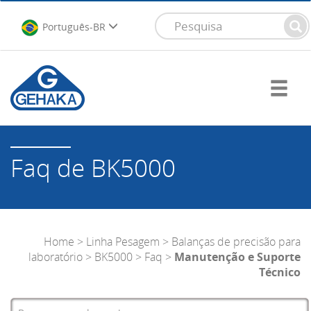
Português-BR
Faq de BK5000
Home
>
Linha Pesagem
>
Balanças de precisão para
laboratório
>
BK5000
>
Faq
>
Manutenção e Suporte
Técnico