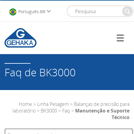
Português-BR
Faq de BK3000
Home
>
Linha Pesagem
>
Balanças de precisão para
laboratório
>
BK3000
>
Faq
>
Manutenção e Suporte
Técnico