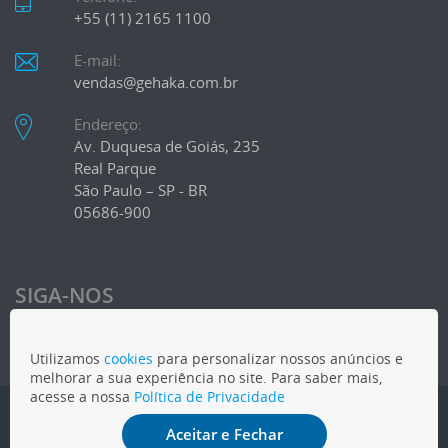
+55 (11) 2165 1100
E-mail:
vendas@gehaka.com.br
Endereço:
Av. Duquesa de Goiás, 235
Real Parque
São Paulo – SP - BR
05686-900
SIGA-NOS
Utilizamos
cookies
para personalizar nossos anúncios e
melhorar a sua experiência no site. Para saber mais,
acesse a nossa
Política de Privacidade
COPYRIGHT
2026 - Gehaka - Todos os direitos reservados
Aceitar e Fechar