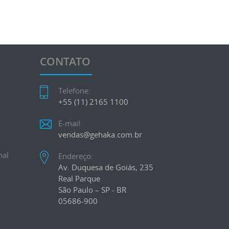
CONTATO
Telefone:
+55 (11) 2165 1100
E-mail:
vendas@gehaka.com.br
nal
Endereço:
Av. Duquesa de Goiás, 235
Real Parque
São Paulo – SP - BR
05686-900