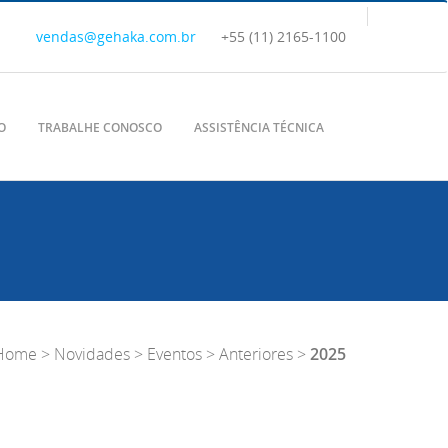
vendas@gehaka.com.br
+55 (11) 2165-1100
O
TRABALHE CONOSCO
ASSISTÊNCIA TÉCNICA
Home
> Novidades > Eventos > Anteriores >
2025