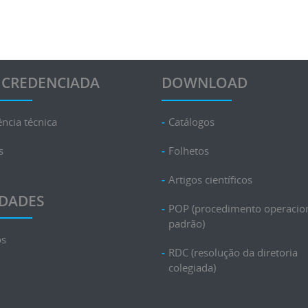
 CREDENCIADA
DOWNLOAD
ência técnica
Catálogos
s
Folhetos
Artigos científicos
DADES
POP (procedimento operacio
padrão)
os
RDC (resolução da diretoria
colegiada)