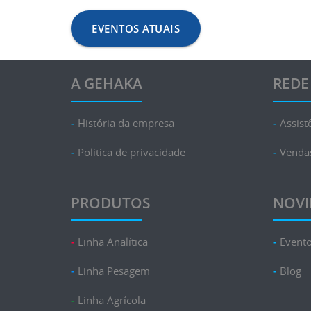
EVENTOS ATUAIS
A GEHAKA
REDE
História da empresa
Assist
Politica de privacidade
Venda
PRODUTOS
NOVI
Linha Analítica
Event
Linha Pesagem
Blog
Linha Agrícola