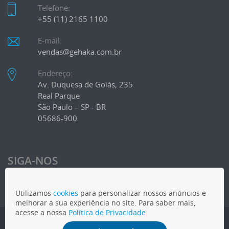
Telefone:
+55 (11) 2165 1100
E-mail:
vendas@gehaka.com.br
Endereço:
Av. Duquesa de Goiás, 235
Real Parque
São Paulo – SP - BR
05686-900
SIGA-NOS
Utilizamos
cookies
para personalizar nossos anúncios e
melhorar a sua experiência no site. Para saber mais,
acesse a nossa
Política de Privacidade
COPYRIGHT
2026 - Gehaka - Todos os direitos reservados