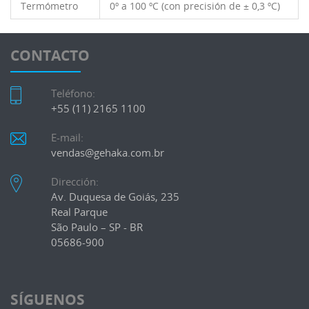
Termómetro
0º a 100 ºC (con precisión de ± 0,3 ºC)
CONTACTO
Teléfono:
+55 (11) 2165 1100
E-mail:
vendas@gehaka.com.br
Dirección:
Av. Duquesa de Goiás, 235
Real Parque
São Paulo – SP - BR
05686-900
SÍGUENOS