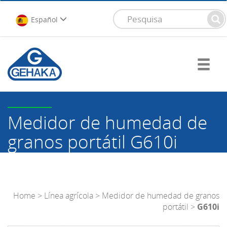
Español
Medidor de humedad de
granos portátil
G610i
Home
>
Línea agrícola
>
Medidor de humedad de granos
portátil
>
G610i